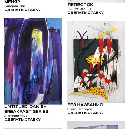
SWEET DREAMS
МЕНЯ?
Тима Илларионов
ЛЕПЕСТОК
Валерий Чтак
Никита Молния
СДЕЛАТЬ СТАВКУ
ИЛЛЮЗИЯ
СДЕЛАТЬ СТАВКУ
Миша Маркер
МОЙ МИР ХРОМАКЕЙ
Дима Горбунов
ИНФАНТИЛИЗМ
Виталий Простов
НАЧАЛО
Софья Кобозева
БЕЗ НАЗВАНИЯ
UNTITLED. DANISH
Слава Нестеров
BREAKFAST SERIES.
СДЕЛАТЬ СТАВКУ
Анатолий Akue
СДЕЛАТЬ СТАВКУ