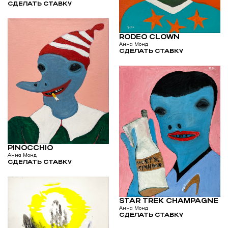
СДЕЛАТЬ СТАВКУ
TOUCH ME
Анна Сярова
RODEO CLOWN
Анна Монд
СДЕЛАТЬ СТАВКУ
WH4S7
Андрей Ефимов
ALMOST THERE
PINOCCHIO
a l e s h a
Анна Монд
СДЕЛАТЬ СТАВКУ
STAR TREK CHAMPAGNE
Анна Монд
СДЕЛАТЬ СТАВКУ