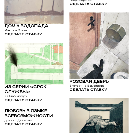
Игорь Баранов
СДЕЛАТЬ СТАВКУ
ДОМ У ВОДОПАДА
Максим Савва
СДЕЛАТЬ СТАВКУ
РОЗОВАЯ ДВЕРЬ
Екатерина Ермолаева
ИЗ СЕРИИ «СРОК
СДЕЛАТЬ СТАВКУ
СЛУЖБЫ»
Кейто Ямагути
СДЕЛАТЬ СТАВКУ
ЛЮБОВЬ В ЯЗЫКЕ
ВСЕВОЗМОЖНОСТИ
Даниил Двинских
СДЕЛАТЬ СТАВКУ