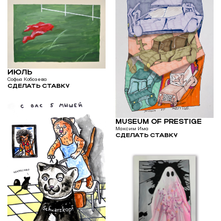
ДИПТИХ: «СЛАДКАЯ
ЛОЖЬ», «ГОРЬКАЯ
ПРАВДА»
Илья Мозги
ВОЛЧОК
ИЮЛЬ
Настя Коп
Софья Кобозева
СДЕЛАТЬ СТАВКУ
MUSEUM OF PRESTIGE
Максим Има
СДЕЛАТЬ СТАВКУ
ЕЛЕНА
Федора Акимова
ИЗ СЕРИИ «ЛЕС»
Павел Плетнев