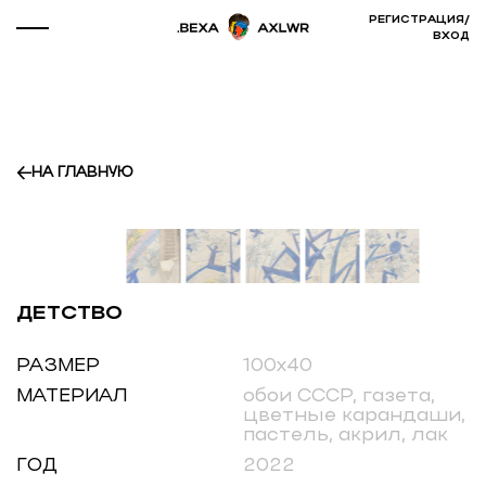
РЕГИСТРАЦИЯ
/
ВХОД
НА ГЛАВНУЮ
ДЕТСТВО
РАЗМЕР
100х40
МАТЕРИАЛ
обои СССР, газета,
цветные карандаши,
пастель, акрил, лак
ГОД
2022