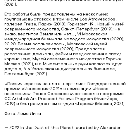
(2021).
Его работы были представлены на нескольких
групповых выставках, в том числе Los Atravesados ,
галерея Treize, Париж (2018); Горизонт-19 , Новый музей
современного искусства, Санкт-Петербург (2019); Не
знаю, вертится Земля или нет... , VI Московская
международная биеннале молодого искусства (2020);
20:20. Время остановилось , Московский музей
современного искусства (2020); Предполагая
расстояние: домыслы, фейки и предсказания в эпоху
коронацена, Музей современного искусства «Гараж»,
Москва (2021), и « Мыслительные руки касаются друг
друга », 6-я Уральская индустриальная биеннале,
Екатеринбург (2021).
«Поэзия каратэ» вошла в шорт-лист Государственной
премии «Инновация-2021» в номинации «Новое
поколение». Ранее Селезнев участвовал в программе
CC ArtsLink Art Prospect Fellows Program (Нью-Йорк,
2019) и был резидентом студии «Гараж» (Москва, 2021).
— 2022 In the Dust of this Planet, curated by Alexander